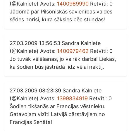
(@Kalniete) Avots:
1400989990
Retvīti: 0
Jādomā par Pilsoniskās savienības valdes
sēdes norisi, kura sāksies pēc stundas!
27.03.2009 13:56:53 Sandra Kalniete
(@Kalniete) Avots:
1400979462
Retvīti: 0
Jo tuvāk vēlēšanas, jo vairāk darba! Liekas,
ka šodien būs jāstrādā līdz vēlai naktij.
27.03.2009 08:23:39 Sandra Kalniete
(@Kalniete) Avots:
1399834919
Retvīti: 0
Šodien tikšanās ar Francijas vēstnieku.
Gatavojam vizīti Latvijā pārstāvjiem no
Francijas Senāta!