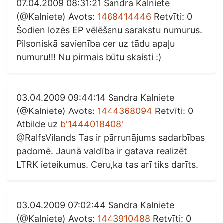
07.04.2009 08:31:21 Sandra Kalniete
(@Kalniete) Avots:
1468414446
Retvīti: 0
Šodien lozēs EP vēlēšanu sarakstu numurus.
Pilsoniskā savienība cer uz tādu apaļu
numuru!!! Nu pirmais būtu skaisti :)
03.04.2009 09:44:14 Sandra Kalniete
(@Kalniete) Avots:
1444368094
Retvīti: 0
Atbilde uz
b'1444018408'
@RalfsVilands Tas ir pārrunājums sadarbības
padomē. Jaunā valdība ir gatava realizēt
LTRK ieteikumus. Ceru,ka tas arī tiks darīts.
03.04.2009 07:02:44 Sandra Kalniete
(@Kalniete) Avots:
1443910488
Retvīti: 0