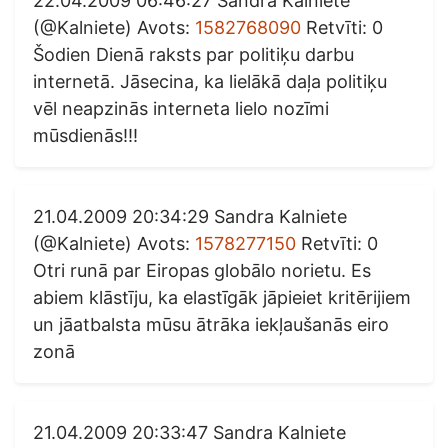
22.04.2009 06:46:27 Sandra Kalniete
(@Kalniete) Avots:
1582768090
Retvīti: 0
Šodien Dienā raksts par politiķu darbu
internetā. Jāsecina, ka lielākā daļa politiķu
vēl neapzinās interneta lielo nozīmi
mūsdienās!!!
21.04.2009 20:34:29 Sandra Kalniete
(@Kalniete) Avots:
1578277150
Retvīti: 0
Otri runā par Eiropas globālo norietu. Es
abiem klāstīju, ka elastīgāk jāpieiet kritērijiem
un jāatbalsta mūsu ātrāka iekļaušanās eiro
zonā
21.04.2009 20:33:47 Sandra Kalniete