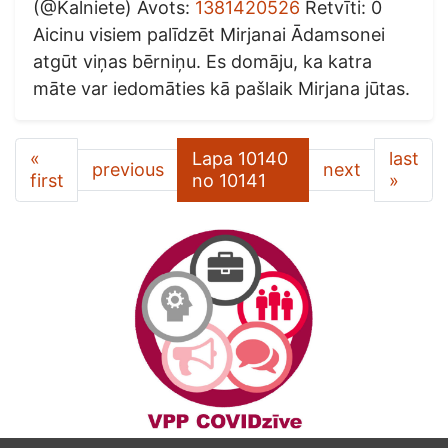
(@Kalniete) Avots:
1381420526
Retvīti: 0
Aicinu visiem palīdzēt Mirjanai Ādamsonei
atgūt viņas bērniņu. Es domāju, ka katra
māte var iedomāties kā pašlaik Mirjana jūtas.
«
Lapa 10140
last
previous
next
first
no 10141
»