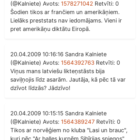
(@Kalniete) Avots:
1578271042
Retvīti: 0
Šodien tikos ar frančiem un amerikāņiem.
Lielāks preststats nav iedomājams. Vieni ir
pret amerikāņu diktātu Eiropā.
20.04.2009 10:16:16 Sandra Kalniete
(@Kalniete) Avots:
1564392763
Retvīti: 0
Viņus mans latviešu likteņstāsts bija
saviļņojis līdz asarām. Jautāja, kā pēc tā var
dzīvot līdzās? Jādzīvo!
20.04.2009 10:15:15 Sandra Kalniete
(@Kalniete) Avots:
1564389247
Retvīti: 0
Tikos ar norvēģiem no kluba "Lasi un brauc",
kuri pēc "Ar balles kurpēm Sibīrijas sniegos"