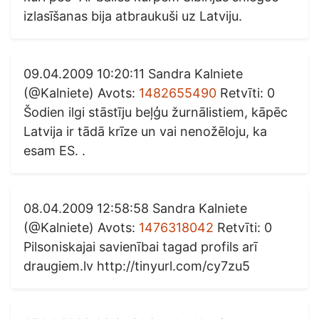
izlasīšanas bija atbraukuši uz Latviju.
09.04.2009 10:20:11 Sandra Kalniete
(@Kalniete) Avots:
1482655490
Retvīti: 0
Šodien ilgi stāstīju beļģu žurnālistiem, kāpēc
Latvija ir tādā krīze un vai nenožēloju, ka
esam ES. .
08.04.2009 12:58:58 Sandra Kalniete
(@Kalniete) Avots:
1476318042
Retvīti: 0
Pilsoniskajai savienībai tagad profils arī
draugiem.lv http://tinyurl.com/cy7zu5