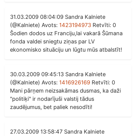
31.03.2009 08:04:09 Sandra Kalniete
(@Kalniete) Avots:
1423194973
Retvīti: 0
Šodien dodos uz Franciju,lai vakarā Šūmana
fonda valdei sniegtu ziņas par LV
ekonomisko situāciju un lūgtu mūs atbalstīt!
30.03.2009 09:45:13 Sandra Kalniete
(@Kalniete) Avots:
1416926169
Retvīti: 0
Mani pārņem neizsakāmas dusmas, ka daži
"politiķi" ir nodarījuši valstij tādus
zaudējumus, bet paliek nesodīti!
27.03.2009 13:58:47 Sandra Kalniete