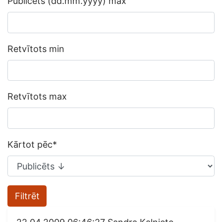
Publicēts (dd.mm.yyyy) max
Retvītots min
Retvītots max
Kārtot pēc
*
Filtrēt