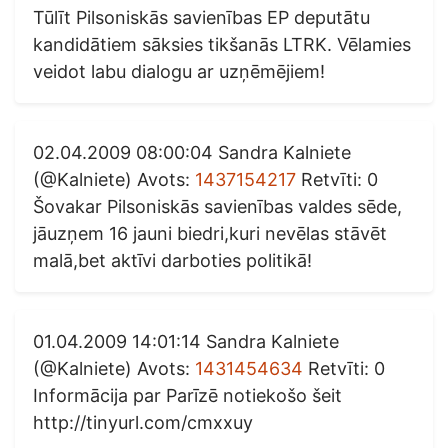
Tūlīt Pilsoniskās savienības EP deputātu
kandidātiem sāksies tikšanās LTRK. Vēlamies
veidot labu dialogu ar uzņēmējiem!
02.04.2009 08:00:04 Sandra Kalniete
(@Kalniete) Avots:
1437154217
Retvīti: 0
Šovakar Pilsoniskās savienības valdes sēde,
jāuzņem 16 jauni biedri,kuri nevēlas stāvēt
malā,bet aktīvi darboties politikā!
01.04.2009 14:01:14 Sandra Kalniete
(@Kalniete) Avots:
1431454634
Retvīti: 0
Informācija par Parīzē notiekošo šeit
http://tinyurl.com/cmxxuy