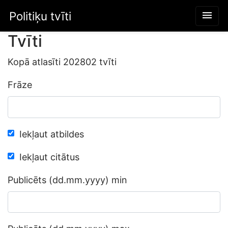
Politiķu tvīti
menu
Tvīti
Kopā atlasīti 202802 tvīti
Frāze
Iekļaut atbildes
Iekļaut citātus
Publicēts (dd.mm.yyyy) min