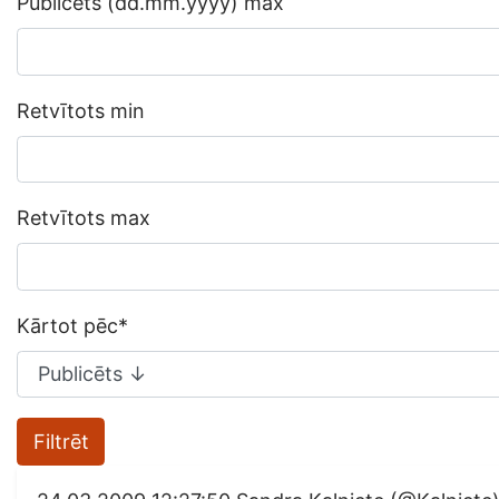
Publicēts (dd.mm.yyyy) max
Retvītots min
Retvītots max
Kārtot pēc
*
Filtrēt