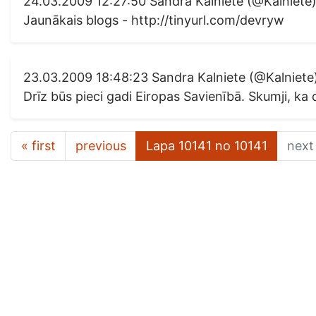
24.03.2009 12:27:50 Sandra Kalniete (@Kalniete
Jaunākais blogs - http://tinyurl.com/devryw
23.03.2009 18:48:23 Sandra Kalniete (@Kalniete
Drīz būs pieci gadi Eiropas Savienībā. Skumji, 
« first
previous
Lapa 10141 no 10141
next