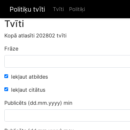
Politiķu tvīti
Tvīti
Politiķi
Tvīti
Kopā atlasīti 202802 tvīti
Frāze
Iekļaut atbildes
Iekļaut citātus
Publicēts (dd.mm.yyyy) min