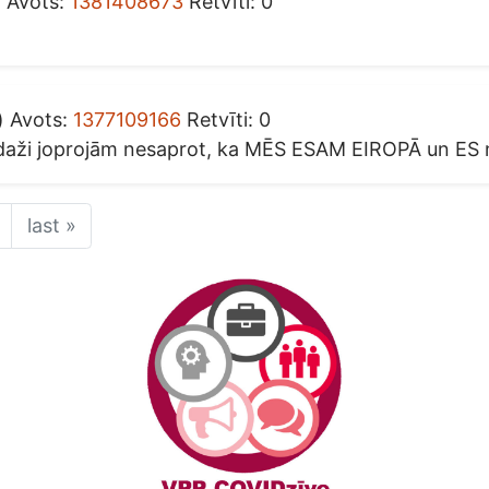
) Avots:
1381408673
Retvīti: 0
) Avots:
1377109166
Retvīti: 0
ka daži joprojām nesaprot, ka MĒS ESAM EIROPĀ un ES
last »